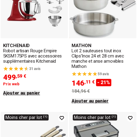
KITCHENAID
MATHON
Robot artisan Rouge Empire
Lot 2 sauteuses tout inox
5KSM175PS avec accessoires
Clips’Inox 24 et 28 cm avec
supplémentaires Kitchenaid
manche et anse amovibles
Mathon
31 avis
59 avis
499
,59 €
146
,11 €
- 21%
Prix web
184,96 €
Ajouter au panier
Ajouter au panier
Moins cher par lot ⁽¹⁾
Moins cher par lot ⁽¹⁾