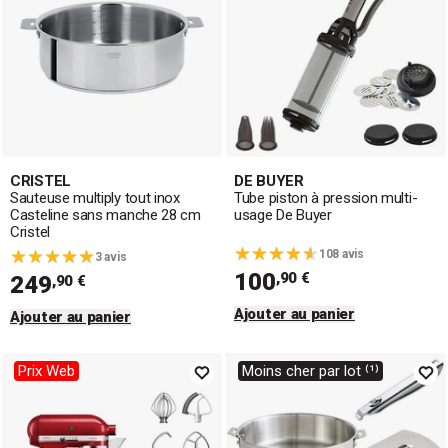
CRISTEL
DE BUYER
Sauteuse multiply tout inox
Tube piston à pression multi-
Casteline sans manche 28 cm
usage De Buyer
Cristel
108 avis
3 avis
100
,90 €
249
,90 €
Ajouter au panier
Ajouter au panier
Prix Web
Moins cher par lot ⁽¹⁾