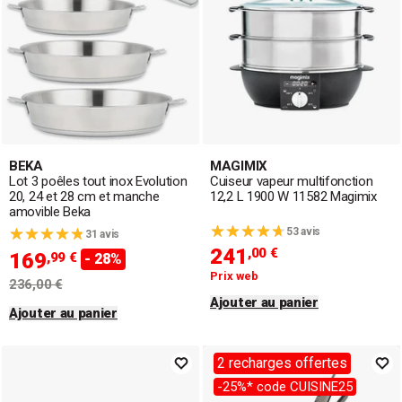
BEKA
MAGIMIX
Lot 3 poêles tout inox Evolution
Cuiseur vapeur multifonction
20, 24 et 28 cm et manche
12,2 L 1900 W 11582 Magimix
amovible Beka
53 avis
31 avis
241
,00 €
169
,99 €
- 28%
Prix web
236,00 €
Ajouter au panier
Ajouter au panier
2 recharges offertes
-25%* code CUISINE25