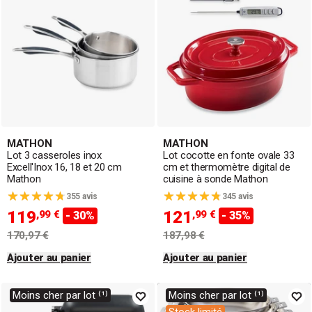
MATHON
MATHON
Lot 3 casseroles inox
Lot cocotte en fonte ovale 33
Excell'Inox 16, 18 et 20 cm
cm et thermomètre digital de
Mathon
cuisine à sonde Mathon
355 avis
345 avis
119
121
,99 €
,99 €
- 30%
- 35%
170,97 €
187,98 €
Ajouter au panier
Ajouter au panier
Moins cher par lot ⁽¹⁾
Moins cher par lot ⁽¹⁾