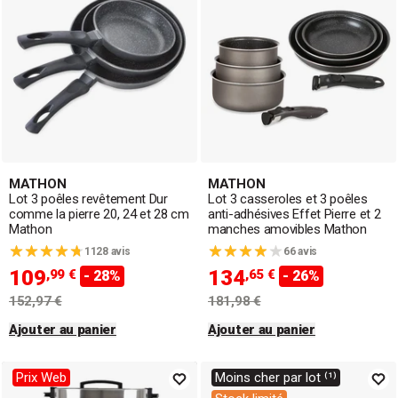
MATHON
MATHON
Lot 3 poêles revêtement Dur
Lot 3 casseroles et 3 poêles
comme la pierre 20, 24 et 28 cm
anti-adhésives Effet Pierre et 2
Mathon
manches amovibles Mathon
1128 avis
66 avis
109
134
,99 €
,65 €
- 28%
- 26%
152,97 €
181,98 €
Ajouter au panier
Ajouter au panier
Prix Web
Moins cher par lot ⁽¹⁾