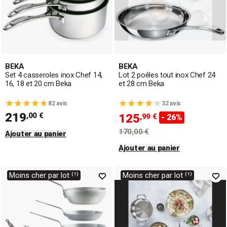
BEKA
BEKA
Set 4 casseroles inox Chef 14,
Lot 2 poêles tout inox Chef 24
16, 18 et 20 cm Beka
et 28 cm Beka
82 avis
32 avis
219
,00 €
125
,99 €
- 26%
170,00 €
Ajouter au panier
Ajouter au panier
Moins cher par lot ⁽¹⁾
Moins cher par lot ⁽¹⁾