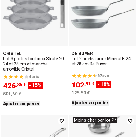
CRISTEL
DE BUYER
Lot 3 poêles tout inox Strate 20,
Lot 2 poêles acier Minéral B 24
24 et 28 cm et manche
et 28 cm De Buyer
amovible Cristel
87 avis
4 avis
102
,91 €
- 18%
426
,36 €
- 15%
125,50 €
501,60 €
Ajouter au panier
Ajouter au panier
Moins cher par lot ⁽¹⁾