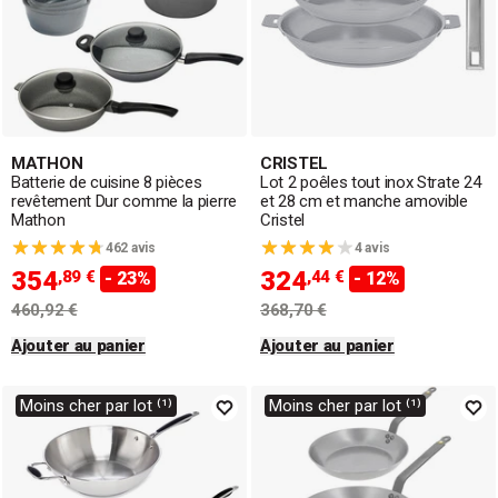
MATHON
CRISTEL
Batterie de cuisine 8 pièces
Lot 2 poêles tout inox Strate 24
revêtement Dur comme la pierre
et 28 cm et manche amovible
Mathon
Cristel
462 avis
4 avis
354
324
,89 €
,44 €
- 23%
- 12%
460,92 €
368,70 €
Ajouter au panier
Ajouter au panier
Moins cher par lot ⁽¹⁾
Moins cher par lot ⁽¹⁾