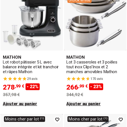
Stock limité
MATHON
MATHON
Lot robot pâtissier 5 L avec
Lot 3 casseroles et 3 poêles
balance intégrée et kit tranchoir
tout inox Clips’Inox et 2
et râpes Mathon
manches amovibles Mathon
29 avis
170 avis
278
266
,99 €
,99 €
- 22%
- 23%
357,98 €
344,92 €
Ajouter au panier
Ajouter au panier
Moins cher par lot ⁽¹⁾
Moins cher par lot ⁽¹⁾