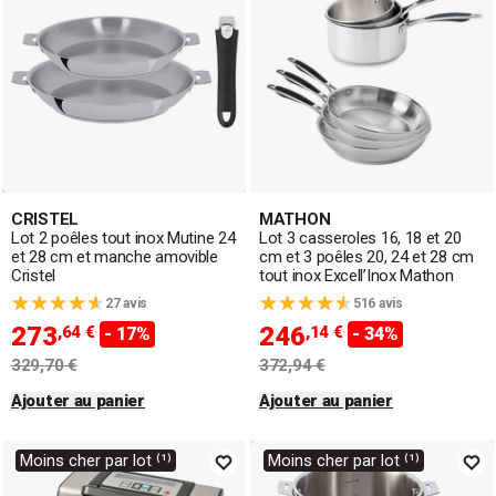
CRISTEL
MATHON
Lot 2 poêles tout inox Mutine 24
Lot 3 casseroles 16, 18 et 20
et 28 cm et manche amovible
cm et 3 poêles 20, 24 et 28 cm
Cristel
tout inox Excell’Inox Mathon
27 avis
516 avis
273
246
,64 €
,14 €
- 17%
- 34%
329,70 €
372,94 €
Ajouter au panier
Ajouter au panier
Moins cher par lot ⁽¹⁾
Moins cher par lot ⁽¹⁾