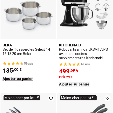
BEKA
KITCHENAID
Set de 4 casseroles Select 14
Robot artisan noir 5KSM175PS
16 18 20 cm Beka
avec accessoires
supplémentaires Kitchenaid
59 avis
16 avis
135
,00 €
499
,59 €
Prix web
Ajouter au panier
Ajouter au panier
Moins cher par lot ⁽¹⁾
Moins cher par lot ⁽¹⁾