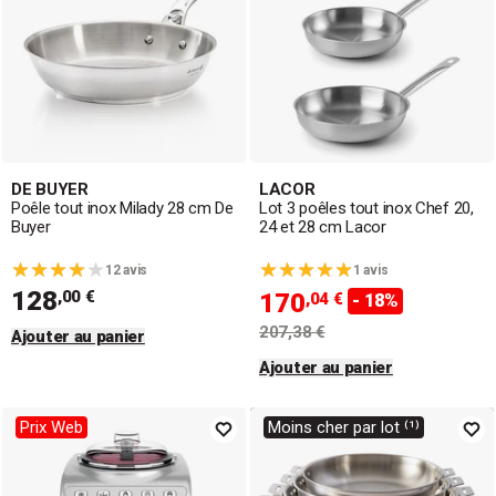
DE BUYER
LACOR
Poêle tout inox Milady 28 cm De
Lot 3 poêles tout inox Chef 20,
Buyer
24 et 28 cm Lacor
12 avis
1 avis
128
,00 €
170
,04 €
- 18%
207,38 €
Ajouter au panier
Ajouter au panier
Prix Web
Moins cher par lot ⁽¹⁾