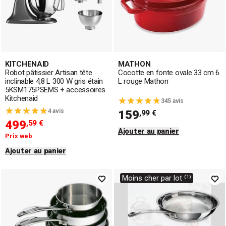
KITCHENAID
MATHON
Robot pâtissier Artisan tête
Cocotte en fonte ovale 33 cm 6
inclinable 4,8 L 300 W gris étain
L rouge Mathon
5KSM175PSEMS + accessoires
Kitchenaid
345 avis
4 avis
159
,99 €
499
,59 €
Ajouter au panier
Prix web
Ajouter au panier
Moins cher par lot ⁽¹⁾