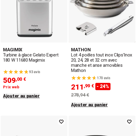
MAGIMIX
MATHON
Turbine à glace Gelato Expert
Lot 4 poêles tout inox Clips’Inox
180 W 11680 Magimix
20, 24, 28 et 32 cm avec
manche et anse amovibles
Mathon
93 avis
170 avis
509
,00 €
211
,99 €
- 24%
Prix web
278,94 €
Ajouter au panier
Ajouter au panier