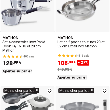
MATHON
MATHON
Set 4 casseroles inox Rapid
Lot de 2 poêles tout inox 20 et
Cook 14, 16, 18 et 20 cm
32 cm Excell'Inox Mathon
Mathon
516 avis
405 avis
108
128
,99 €
,99 €
- 27%
149,98 €
Ajouter au panier
Ajouter au panier
Moins cher par lot ⁽¹⁾
Moins cher par lot ⁽¹⁾