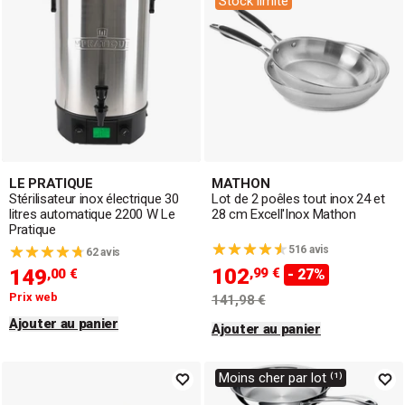
Stock limité
LE PRATIQUE
MATHON
Stérilisateur inox électrique 30
Lot de 2 poêles tout inox 24 et
litres automatique 2200 W Le
28 cm Excell'Inox Mathon
Pratique
516 avis
62 avis
102
149
,99 €
,00 €
- 27%
Prix web
141,98 €
Ajouter au panier
Ajouter au panier
Moins cher par lot ⁽¹⁾