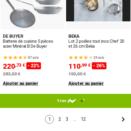
DE BUYER
BEKA
Batterie de cuisine 5 pièces
Lot 2 poêles tout inox Chef 20
acier Minéral B De Buyer
et 26 cm Beka
87 avis
29 avis
220
110
,73 €
,99 €
- 22%
- 26%
283,00 €
150,00 €
Ajouter au panier
Ajouter au panier
1
2
3
…
12