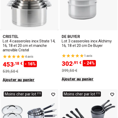
CRISTEL
DE BUYER
Lot 4 casseroles inox Strate 14,
Lot 3 casseroles inox Alchimy
16, 18 et 20 cm et manche
16, 18 et 20 cm De Buyer
amovible Cristel
1 avis
4 avis
302
,91 €
- 24%
453
,18 €
- 16%
399,50 €
539,50 €
Ajouter au panier
Ajouter au panier
Moins cher par lot ⁽¹⁾
Moins cher par lot ⁽¹⁾