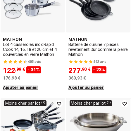
MATHON
MATHON
Lot 4 casseroles inox Rapid
Batterie de cuisine 7 pièces
Cook 14, 16, 18 et 20 cm et 4
revêtement Dur comme la pierre
couvercles en verre Mathon
Mathon
405 avis
462 avis
122
277
,99 €
,90 €
- 31%
- 23%
176,98 €
360,93 €
Ajouter au panier
Ajouter au panier
Moins cher par lot ⁽¹⁾
Moins cher par lot ⁽¹⁾