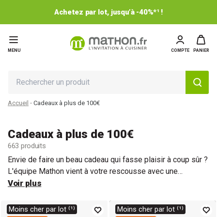
Achetez par lot, jusqu’à -40%*¹ !
MENU
COMPTE
PANIER
Accueil
Cadeaux à plus de 100€
Cadeaux à plus de 100€
663 produits
Envie de faire un beau cadeau qui fasse plaisir à coup sûr ?
L'équipe Mathon vient à votre rescousse avec une
sélection d'idées cadeaux à plus de 100€, pour les
Voir plus
amateurs culinaires.
Moins cher par lot ⁽¹⁾
Moins cher par lot ⁽¹⁾