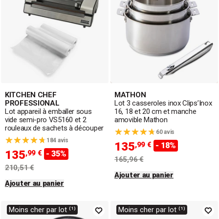
KITCHEN CHEF
MATHON
PROFESSIONAL
Lot 3 casseroles inox Clips’Inox
Lot appareil à emballer sous
16, 18 et 20 cm et manche
vide semi-pro VS5160 et 2
amovible Mathon
rouleaux de sachets à découper
60 avis
184 avis
135
,99 €
- 18%
135
,99 €
- 35%
165,96 €
210,51 €
Ajouter au panier
Ajouter au panier
Moins cher par lot ⁽¹⁾
Moins cher par lot ⁽¹⁾