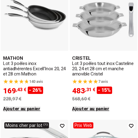
MATHON
CRISTEL
Lot 3 poêles inox
Lot 3 poêles tout inox Casteline
antiadhérentes Excell'Inox 20, 24
20, 24 et 28 cm et manche
et 28 cm Mathon
amovible Cristel
140 avis
7 avis
169
483
,43 €
,31 €
- 26%
- 15%
228,97 €
568,60 €
Ajouter au panier
Ajouter au panier
Moins cher par lot ⁽¹⁾
Prix Web