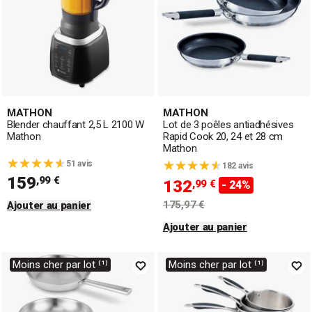
MATHON
MATHON
Blender chauffant 2,5 L 2100 W
Lot de 3 poêles antiadhésives
Mathon
Rapid Cook 20, 24 et 28 cm
Mathon
51 avis
182 avis
159
,99 €
132
,99 €
- 24%
175,97 €
Ajouter au panier
Ajouter au panier
Moins cher par lot ⁽¹⁾
Moins cher par lot ⁽¹⁾