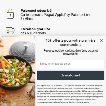
Paiement sécurisé
Carte bancaire, Paypal, Apple Pay, Paiement en
3x Alma
Livraison gratuite
dès 69€ d’achats
10€ offerts pour votre première
commande
N°1 de la vente en ligne
(3)
d'articles de cuisine et de pâtisserie
Recevez nos bons plans, dernières actus et
nouveautés.
Service Client
Du lundi au vendredi de 9h à 17h - Service client basé
en Isère
Je m'abonne !
En cliquant sur "Je m'abonne", j'accepte de recevoir des communications de
la part de
mathon.fr
, je confirme avoir pris connaissance des informations
relatives à la collecte de mes données personnelles définie par notre politique
de confidentialité et j’accepte le suivi de mes habitudes de lecture (ouverture,
10€ offerts
pour votre première
clics) dans les communications reçues pour que Mathon adapte la fréquence
d'envoi, procède à une désinscription automatique en cas d'inactivité
prolongée et mesure la performance de ses communications.​
commande
(3)