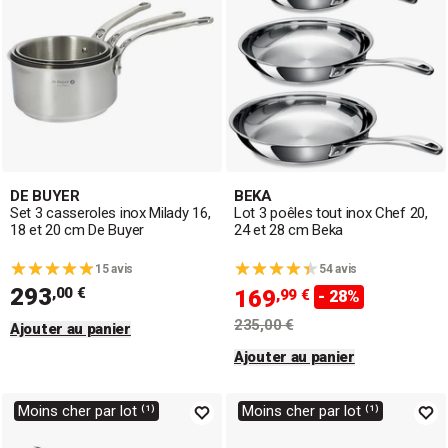
DE BUYER
BEKA
Set 3 casseroles inox Milady 16,
Lot 3 poêles tout inox Chef 20,
18 et 20 cm De Buyer
24 et 28 cm Beka
15 avis
54 avis
293
,00 €
169
,99 €
- 28%
235,00 €
Ajouter au panier
Ajouter au panier
Moins cher par lot ⁽¹⁾
Moins cher par lot ⁽¹⁾