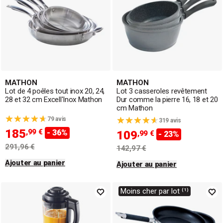
MATHON
MATHON
Lot de 4 poêles tout inox 20, 24,
Lot 3 casseroles revêtement
28 et 32 cm Excell'Inox Mathon
Dur comme la pierre 16, 18 et 20
cm Mathon
79 avis
319 avis
185
,99 €
- 36%
109
,99 €
- 23%
291,96 €
142,97 €
Ajouter au panier
Ajouter au panier
Moins cher par lot ⁽¹⁾