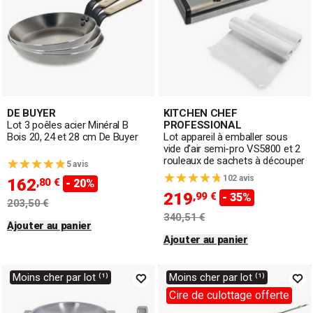
DE BUYER
KITCHEN CHEF
Lot 3 poêles acier Minéral B
PROFESSIONAL
Bois 20, 24 et 28 cm De Buyer
Lot appareil à emballer sous
vide d'air semi-pro VS5800 et 2
rouleaux de sachets à découper
5 avis
102 avis
162
,80 €
- 20%
219
,99 €
- 35%
203,50 €
340,51 €
Ajouter au panier
Ajouter au panier
Moins cher par lot ⁽¹⁾
Moins cher par lot ⁽¹⁾
Cire de culottage offerte