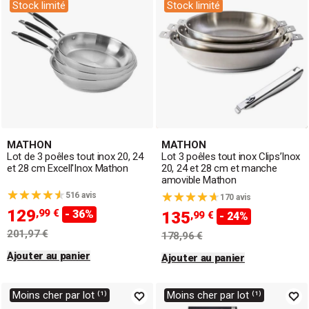
Stock limité
Stock limité
MATHON
MATHON
Lot de 3 poêles tout inox 20, 24
Lot 3 poêles tout inox Clips’Inox
et 28 cm Excell'Inox Mathon
20, 24 et 28 cm et manche
amovible Mathon
516 avis
170 avis
129
,99 €
- 36%
135
,99 €
- 24%
201,97 €
178,96 €
Ajouter au panier
Ajouter au panier
Moins cher par lot ⁽¹⁾
Moins cher par lot ⁽¹⁾