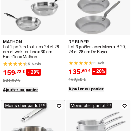
MATHON
DE BUYER
Lot 2 poêles tout inox 24 et 28
Lot 3 poêles acier Minéral B 20,
cm et wok tout inox 30 cm
24 et 28 cm De Buyer
Excell'Inox Mathon
50 avis
516 avis
135
,60 €
- 20%
159
,72 €
- 29%
169,50 €
224,97 €
Ajouter au panier
Ajouter au panier
Moins cher par lot ⁽¹⁾
Moins cher par lot ⁽¹⁾