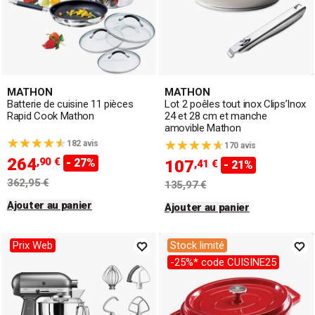
MATHON
MATHON
Batterie de cuisine 11 pièces
Lot 2 poêles tout inox Clips’Inox
Rapid Cook Mathon
24 et 28 cm et manche
amovible Mathon
182 avis
170 avis
264
,90 €
- 27%
107
,41 €
- 21%
362,95 €
135,97 €
Ajouter au panier
Ajouter au panier
Prix Web
Stock limité
-25%* code CUISINE25