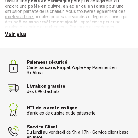
faciles, une
poêle en céramique
pour plus de légèreté, ou
encore une
poêle en cuivre
, en
acier
ou en
fonte
pour une
diffusion parfaite de la chaleur. Vous trouverez également des
poêles à frire
, idéales pour saisir viandes et légumes, ainsi que
des
poêles sans revêtement ajouté
, appréciées pour une
cuisine plus saine et authentique. Pratiques et modernes,
retrouvez aussi des
poêles compatibles induction
, des
Voir plus
modèles à
manche amovible
pour un rangement facile, ainsi que
de nombreux autres formats adaptés à
tous types de plaques
de cuisson
.
Paiement sécurisé
Carte bancaire, Paypal, Apple Pay, Paiement en
3x Alma
Livraison gratuite
dès 69€ d’achats
N°1 de la vente en ligne
d'articles de cuisine et de pâtisserie
Service Client
Du lundi au vendredi de 9h à 17h - Service client basé
en Isère