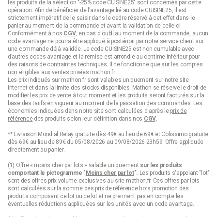
les produits de la sélection "-25% code CUISINE25" sont concernés par cette
opération. Afin de bénéficier de l'avantage lié au code CUISINE25, il est
strictement impératif de le saisir dans le cadre réservé à cet effet dans le
panier au moment de la commande et avant la validation de celle-ci.
Conformément à nos
CGV
, en cas d'oubli au moment de la commande, aucun
code avantage ne pourra être appliqué à postériori par notre service client sur
une commande déjà validée. Le code CUISINE25 est non cumulable avec
d’autres codes avantage et la remise est arrondie au centime inférieur pour
des raisons de contraintes techniques. Il ne fonctionne que sur les comptes
non éligibles aux ventes privées mathon.fr.
Les prix indiqués sur mathon.fr sont valables uniquement sur notre site
internet et dans la limite des stocks disponibles. Mathon se réserve le droit de
modifier les prix de vente à tout moment et les produits seront facturés sur la
base des tarifs en vigueur au moment de la passation des commandes. Les
économies indiquées dans notre site sont calculées d'après le
prix de
référence
des produits selon leur définition dans nos
CGV
.
** Livraison Mondial Relay gratuite dès 49€ au lieu de 69€ et Colissimo gratuite
dès 69€ au lieu de 89€ du 05/08/2026 au 09/08/2026 23h59. Offre appliquée
directement au panier.
(1) Offre « moins cher par lots » valable uniquement
sur les produits
comportant le pictogramme "
Moins cher par lot
".
Les produits s'appelant "lot"
sont des offres prix volume exclusives au site mathon.fr. Ces offres par lots
sont calculées sur la somme des
prix de référence
hors promotion des
produits composant ce lot ou ce kit et ne prennent pas en compte les
éventuelles réductions appliquées sur les unités avec un code avantage.