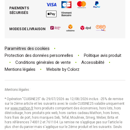
Retrouver (ou activer) mon compte client
Nos best-sellers pâtisserie
Mathon BtoB
Demande de rétractation
PAIEMENTS
Moins cher par lot
La presse parle de Mathon
SÉCURISÉS
Tous nos bons plans
E-cartes cadeau Mathon
MODES DE LIVRAISON
Code promo Mathon
•
Paramètres des cookies
•
Protection des données personnelles
Politique avis produit
•
•
•
Conditions générales de vente
Accessibilité
•
Mentions légales
Website by
Colorz
Mentions légales :
* Opération "CUISINE25" du 29/07/2026 au 12/08/2026 inclus. -25% de remise
sur le 2ème article et les suivants avec le code CUISINE25 valable uniquement
sur
www.mathon.fr
hors produits comportant des économies, hors lots, hors
déstockage, hors produits prix web, hors cartes cadeau Mathon, hors livres,
hors frais de port, hors marques Seb, Tefal, Moulinex, Smeg, Weber, Brita et
hors références 740012 et 761104. La remise ne s’applique pas sur l’article le
plus cher du panier mais s'applique sur le 2ème produit et les suivants. Seuls