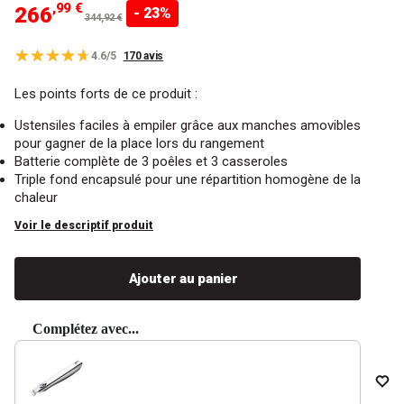
,99 €
266
- 23%
344,92 €
4.6/5
170 avis
Les points forts de ce produit :
Ustensiles faciles à empiler grâce aux manches amovibles
pour gagner de la place lors du rangement
Batterie complète de 3 poêles et 3 casseroles
Triple fond encapsulé pour une répartition homogène de la
chaleur
Voir le descriptif produit
Ajouter au panier
Complétez avec...
Use the Previous and Next buttons to navigate through produc