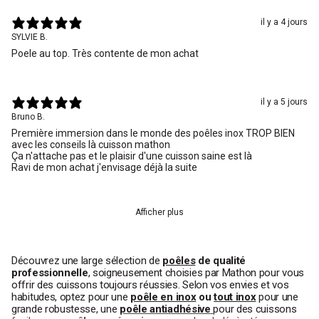
il y a 4 jours
SYLVIE B.
Poele au top. Très contente de mon achat
il y a 5 jours
Bruno B.
Première immersion dans le monde des poêles inox TROP BIEN
avec les conseils là cuisson mathon
Ça n'attache pas et le plaisir d'une cuisson saine est là
Ravi de mon achat j'envisage déjà la suite
Afficher plus
Découvrez une large sélection de
poêles
de qualité
professionnelle
, soigneusement choisies par Mathon pour vous
offrir des cuissons toujours réussies. Selon vos envies et vos
habitudes, optez pour une
poêle en inox
ou
tout inox
pour une
grande robustesse, une
poêle antiadhésive
pour des cuissons