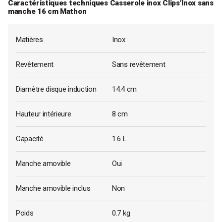
Caractéristiques techniques Casserole inox Clips’Inox sans
manche 16 cm Mathon
Matières
Inox
Revêtement
Sans revêtement
Diamètre disque induction
14.4 cm
Hauteur intérieure
8 cm
Capacité
1.6 L
Manche amovible
Oui
Manche amovible inclus
Non
Poids
0.7 kg