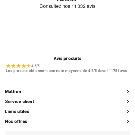
Avis produits
4.5/5
Les produits obtiennent une note moyenne de 4.5/5 dans 111751 avis
Mathon
Qui sommes-nous ?
Service client
Catalogue
Livraisons
Liens utiles
Guides d'achat
Paiements
Mon compte client
Nos offres
La boutique de Saint-Marcellin
Foire aux questions (FAQ)
Mes commandes
Cuisson tout inox
Espace presse
Contacter le SAV