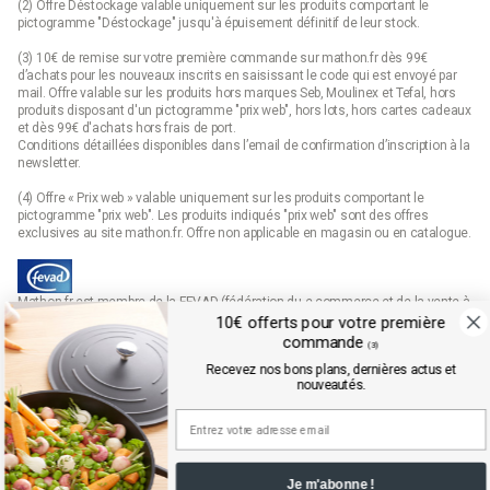
(2) Offre Déstockage valable uniquement sur les produits comportant le
pictogramme "Déstockage" jusqu'à épuisement définitif de leur stock.
(3) 10€ de remise sur votre première commande sur mathon.fr dès 99€
d’achats pour les nouveaux inscrits en saisissant le code qui est envoyé par
mail. Offre valable sur les produits hors marques Seb, Moulinex et Tefal, hors
produits disposant d'un pictogramme "prix web", hors lots, hors cartes cadeaux
et dès 99€ d'achats hors frais de port.
Conditions détaillées disponibles dans l’email de confirmation d’inscription à la
newsletter.
(4) Offre « Prix web » valable uniquement sur les produits comportant le
pictogramme "prix web". Les produits indiqués "prix web" sont des offres
exclusives au site mathon.fr. Offre non applicable en magasin ou en catalogue.
Mathon.fr est membre de la FEVAD (fédération du e-commerce et de la vente à
distance)
10€ offerts pour votre première
commande
(3)
Recevez nos bons plans, dernières actus et
nouveautés.
Je m'abonne !