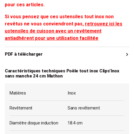
pour ces articles.
Si vous pensez que ces ustensiles tout inox non
revêtus ne vous conviendront pas,
retrouvez ici les
ustensiles de cuisson avec un revêtement
antiadhérent pour une utilisation facilitée
PDF à télécharger
- Lot 3 casseroles et 3 poêles tout inox Clips’Inox et 2 manches
Caractéristiques techniques Poêle tout inox Clips’Inox
amovibles Mathon
sans manche 24 cm Mathon
A télécharger
Matières
Inox
Revêtement
Sans revêtement
Diamètre disque induction
18.4 cm