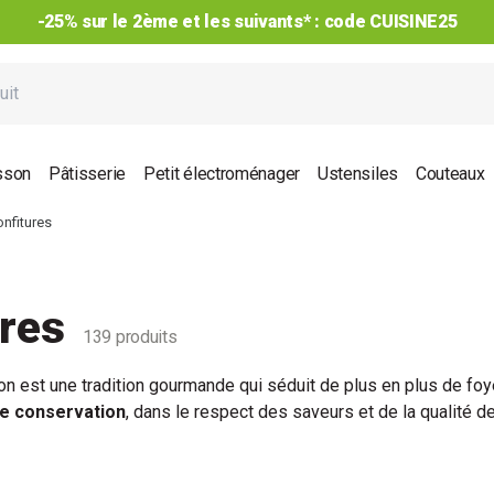
Achetez par lot, jusqu’à -40%*¹ !
sson
Pâtisserie
Petit électroménager
Ustensiles
Couteaux
nfitures
ures
139 produits
on est une tradition gourmande qui séduit de plus en plus de foy
de conservation
, dans le respect des saveurs et de la qualité 
prolonger la durée de vie de vos plats maison, notre gamme d’
acce
érilisateurs
,
entonnoirs
,
thermomètres
,
pinces
, capsules,
 température
adaptée, à l’abri de l’air, de la lumière et des
micr