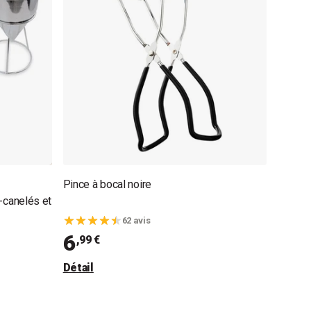
Pince à bocal noire
i-canelés et
62 avis
6
,99 €
Détail