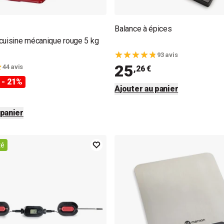
Balance à épices
cuisine mécanique rouge 5 kg
93 avis
25
44 avis
,26 €
- 21%
Ajouter au panier
 panier
té