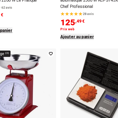
e 2200 W Le Pratique
automatique 2500 W KCPST45X
Chef Professional
62 avis
28 avis
 €
125
,49 €
Prix web
 panier
Ajouter au panier
e ⁽²⁾