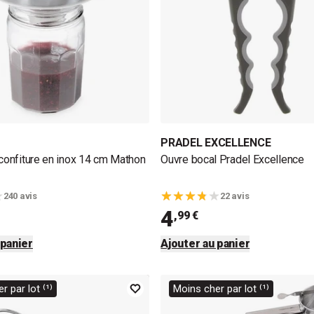
PRADEL EXCELLENCE
 confiture en inox 14 cm Mathon
Ouvre bocal Pradel Excellence
240 avis
22 avis
4
,99 €
 panier
Ajouter au panier
r par lot ⁽¹⁾
Moins cher par lot ⁽¹⁾