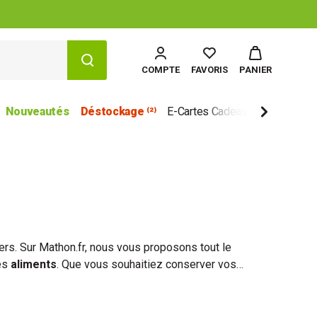
COMPTE
FAVORIS
PANIER
Nouveautés
Déstockage ⁽²⁾
E-Cartes Cadeau
Marques
ers. Sur Mathon.fr, nous vous proposons tout le
des
aliments
. Que vous souhaitiez conserver vos
ssoires et matériel de conservation
vous
boîtes de conserve
… chaque ustensiles est pensé
o-organismes
.