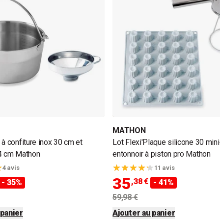
MATHON
 à confiture inox 30 cm et
Lot Flexi'Plaque silicone 30 min
14 cm Mathon
entonnoir à piston pro Mathon
4 avis
11 avis
35
,38 €
- 35%
- 41%
59,98 €
 panier
Ajouter au panier