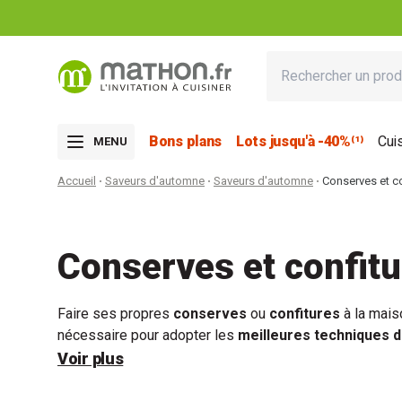
Bons plans
Lots jusqu'à -40%⁽¹⁾
Cui
MENU
Accueil
Saveurs d'automne
Saveurs d'automne
Conserves et co
Conserves et confit
Faire ses propres
conserves
ou
confitures
à la mais
nécessaire pour adopter les
meilleures techniques 
produits cuits
, profiter de vos récoltes de fruits ou 
Voir plus
accompagne dans toutes vos préparations.
Bocaux
,
st
pour une
conservation optimale
des
aliments à une