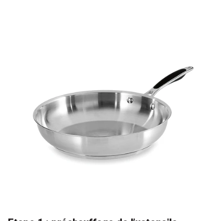
Guides d'achat petit électroménager culinaire
Bien choisir son robot multifonctions
Bien choisir son robot cuiseur
Bien choisir son robot mixeur
Bien choisir son robot pâtissier
Bien choisir son blender
Bien choisir sa cafetière
Bien choisir sa sorbetière
Bien choisir sa yaourtière
Bien choisir sa friteuse
Bien choisir sa bouilloire
Bien choisir son extracteur de jus
Bien choisir son stérilisateur
Bien choisir son déshydrateur
Choisir sa machine à pain
Choisir sa machine sous vide
Choisir sa friteuse à air chaud