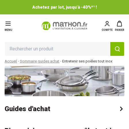
Achetez par lot, jusqu’à -40%*¹ !
MENU
COMPTE
PANIER
Accueil
Sommaire guides achat
Entretenir ses poêles tout inox
Guides d'achat
Guides d'achat matériel de cuisson
Bien choisir ses casseroles