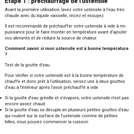
Etape 1 : préchauffage de l’ustensile
Bien choisir son gaufrier ou appareil à croque-monsieur
Avant la première utilisation, lavez votre ustensile à l’eau très
Bien choisir son appareil à fondue et raclette
chaude avec du liquide vaisselle, rincez et essuyez.
Guides d'achat matériel de pâtisserie
Il est recommandé de préchauffer votre ustensile à vide à mi-
puissance pour le faire monter en température avant d’ajouter
Bien choisir sa poche à douille
vos aliments et de réduire la source de chaleur.
Bien choisir son moule à gâteau
Comment savoir si mon ustensile est à bonne température
Bien choisir son moule à manqué
?
Guides d'achat couteaux et découpe
Test de la goutte d’eau
Bien choisir sa mandoline
Pour vérifier si votre ustensile est à la bonne température de
Bien choisir son couteau
chauffe et donc prêt à l’utilisation, versez une à deux gouttes
Bien choisir son couteau chef
d’eau à l’intérieur après l’avoir préchauffé à vide.
Bien choisir son couteau lame céramique
Si la goutte d’eau grésille et s’évapore, votre ustensile n’est pas
Bien choisir son couteau japonais
encore assez chaud
Bien choisir son aiguiseur de couteaux
Si la goutte d’eau se décuple en plusieurs petites gouttes d’eau
qui roulent sur la surface de l’ustensile comme de petites
Guides d'achat Ustensiles de cuisine
billes, vous pouvez commencer la cuisson
Bien choisir ses boîtes de conservation