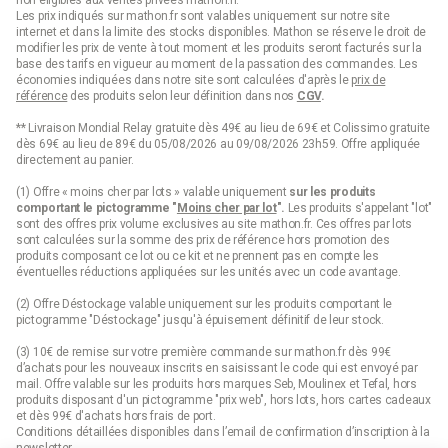
Les prix indiqués sur mathon.fr sont valables uniquement sur notre site
internet et dans la limite des stocks disponibles. Mathon se réserve le droit de
modifier les prix de vente à tout moment et les produits seront facturés sur la
base des tarifs en vigueur au moment de la passation des commandes. Les
économies indiquées dans notre site sont calculées d'après le
prix de
référence
des produits selon leur définition dans nos
CGV
.
** Livraison Mondial Relay gratuite dès 49€ au lieu de 69€ et Colissimo gratuite
dès 69€ au lieu de 89€ du 05/08/2026 au 09/08/2026 23h59. Offre appliquée
directement au panier.
(1) Offre « moins cher par lots » valable uniquement
sur les produits
comportant le pictogramme "
Moins cher par lot
".
Les produits s'appelant "lot"
sont des offres prix volume exclusives au site mathon.fr. Ces offres par lots
sont calculées sur la somme des
prix de référence
hors promotion des
produits composant ce lot ou ce kit et ne prennent pas en compte les
éventuelles réductions appliquées sur les unités avec un code avantage.
(2) Offre Déstockage valable uniquement sur les produits comportant le
pictogramme "Déstockage" jusqu'à épuisement définitif de leur stock.
(3) 10€ de remise sur votre première commande sur mathon.fr dès 99€
d’achats pour les nouveaux inscrits en saisissant le code qui est envoyé par
mail. Offre valable sur les produits hors marques Seb, Moulinex et Tefal, hors
produits disposant d'un pictogramme "prix web", hors lots, hors cartes cadeaux
et dès 99€ d'achats hors frais de port.
Conditions détaillées disponibles dans l’email de confirmation d’inscription à la
newsletter.