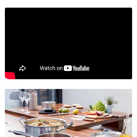
Guides d'achat arts de la table
Bien choisir ses couverts en inox
Choisir son moulin à poivre et sel
Choisir sa carafe filtrante
Guides d'achat Organisation de la cuisine
Bien choisir son bac et seau à compost
Guides d'achat Cuisines d'extérieur et jardin
Bien choisir son barbecue
Bien choisir sa plancha
Choisir son four à pizza