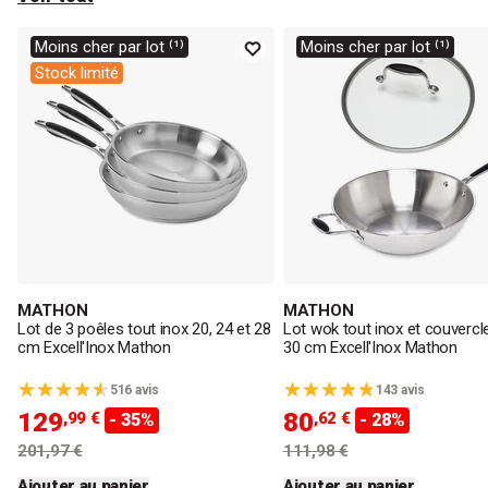
Moins cher par lot ⁽¹⁾
Moins cher par lot ⁽¹⁾
Stock limité
MATHON
MATHON
Lot de 3 poêles tout inox 20, 24 et 28
Lot wok tout inox et couvercl
cm Excell'Inox Mathon
30 cm Excell'Inox Mathon
516 avis
143 avis
129
80
,99 €
,62 €
- 35%
- 28%
201,97 €
111,98 €
Ajouter au panier
Ajouter au panier