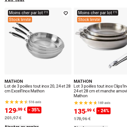
Moins cher par lot ⁽¹⁾
Moins cher par lot ⁽¹⁾
Stock limité
Stock limité
MATHON
MATHON
Lot de 3 poêles tout inox 20, 24 et 28
Lot 3 poêles tout inox Clips’In
cm Excell'Inox Mathon
24 et 28 cm et manche amovi
Mathon
516 avis
169 avis
129
,99 €
- 35%
135
,99 €
- 24%
201,97 €
178,96 €
Ajouter au panier