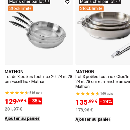
Moins cher par lot ⁽¹⁾
Moins cher par lot ⁽¹⁾
Stock limité
Stock limité
MATHON
MATHON
Lot de 3 poêles tout inox 20, 24 et 28
Lot 3 poêles tout inox Clips’In
cm Excell'Inox Mathon
24 et 28 cm et manche amovi
Mathon
516 avis
169 avis
129
,99 €
- 35%
135
,99 €
- 24%
201,97 €
178,96 €
Ajouter au panier
Ajouter au panier