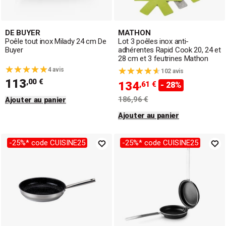
DE BUYER
MATHON
Poêle tout inox Milady 24 cm De
Lot 3 poêles inox anti-
Buyer
adhérentes Rapid Cook 20, 24 et
28 cm et 3 feutrines Mathon
4 avis
102 avis
113
,00 €
134
,61 €
- 28%
186,96 €
Ajouter au panier
Ajouter au panier
-25%* code CUISINE25
-25%* code CUISINE25