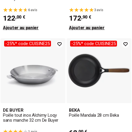
6 avis
3 avis
122
172
,00 €
,90 €
Ajouter au panier
Ajouter au panier
-25%* code CUISINE25
-25%* code CUISINE25
DE BUYER
BEKA
Poêle tout inox Alchimy Loqy
Poêle Mandala 28 cm Beka
sans manche 32 cm De Buyer
,00 €
1 avis