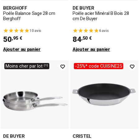
BERGHOFF
DE BUYER
Poêle Balance Sage 28 cm
Poêle acier Minéral B Bois 28
Berghoff
cm De Buyer
10 avis
6 avis
50
84
,95 €
,50 €
Ajouter au panier
Ajouter au panier
Moins cher par lot ⁽¹⁾
-25%* code CUISINE25
DE BUYER
CRISTEL