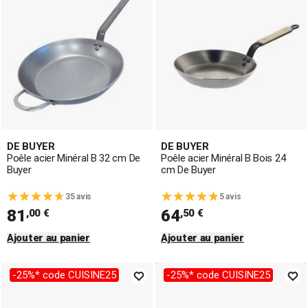
DE BUYER
DE BUYER
Poêle acier Minéral B 32 cm De
Poêle acier Minéral B Bois 24
Buyer
cm De Buyer
35 avis
5 avis
81
64
,00 €
,50 €
Ajouter au panier
Ajouter au panier
-25%* code CUISINE25
-25%* code CUISINE25