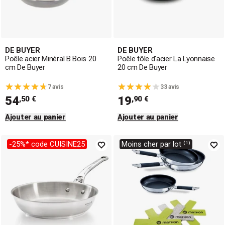
DE BUYER
DE BUYER
Poêle acier Minéral B Bois 20
Poêle tôle d'acier La Lyonnaise
cm De Buyer
20 cm De Buyer
7 avis
33 avis
54
19
,50 €
,90 €
Ajouter au panier
Ajouter au panier
-25%* code CUISINE25
Moins cher par lot ⁽¹⁾