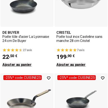
DE BUYER
CRISTEL
Poêle tôle d'acier La Lyonnaise
Poêle tout inox Casteline sans
24 cm De Buyer
manche 28 cm Cristel
27 avis
7 avis
22
199
,50 €
,90 €
Ajouter au panier
Ajouter au panier
-25%* code CUISINE25
-25%* code CUISINE25