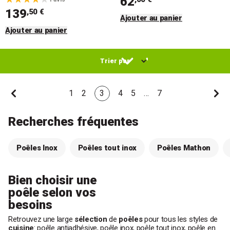
62
139
,50 €
Ajouter au panier
Ajouter au panier
1
2
3
4
5
…
7
Recherches fréquentes
Poêles Inox
Poêles tout inox
Poêles Mathon
Bien choisir une
poêle selon vos
besoins
Retrouvez une large
sélection
de
poêles
pour tous les styles de
cuisine
:
poêle antiadhésive
,
poêle inox
,
poêle tout inox
,
poêle en