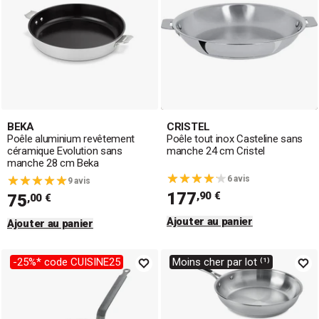
BEKA
CRISTEL
Poêle aluminium revêtement
Poêle tout inox Casteline sans
céramique Evolution sans
manche 24 cm Cristel
manche 28 cm Beka
6 avis
9 avis
177
,90 €
75
,00 €
Ajouter au panier
Ajouter au panier
-25%* code CUISINE25
Moins cher par lot ⁽¹⁾