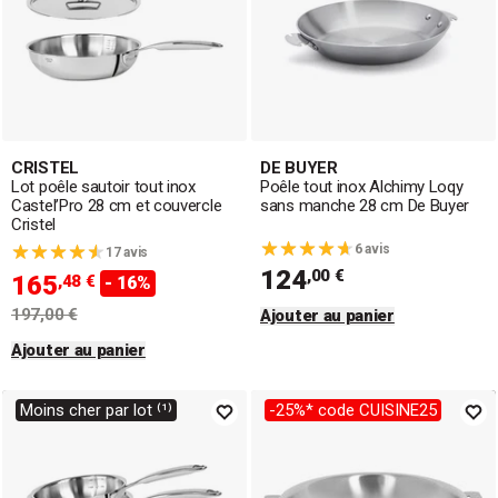
CRISTEL
DE BUYER
Lot poêle sautoir tout inox
Poêle tout inox Alchimy Loqy
Castel’Pro 28 cm et couvercle
sans manche 28 cm De Buyer
Cristel
6 avis
17 avis
124
,00 €
165
,48 €
- 16%
197,00 €
Ajouter au panier
Ajouter au panier
Moins cher par lot ⁽¹⁾
-25%* code CUISINE25