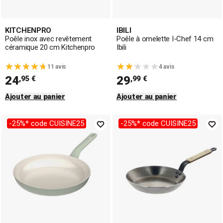
KITCHENPRO
IBILI
Poêle inox avec revêtement
Poêle à omelette I-Chef 14 cm
céramique 20 cm Kitchenpro
Ibili
11 avis
4 avis
24
29
,95 €
,99 €
Ajouter au panier
Ajouter au panier
-25%* code CUISINE25
-25%* code CUISINE25