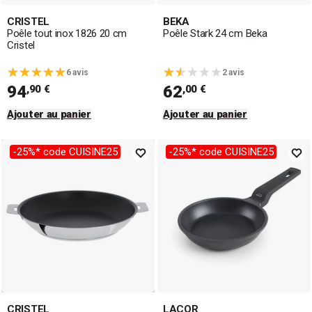
CRISTEL
BEKA
Poêle tout inox 1826 20 cm
Poêle Stark 24 cm Beka
Cristel
6 avis
2 avis
94
62
,90 €
,00 €
Ajouter au panier
Ajouter au panier
-25%* code CUISINE25
-25%* code CUISINE25
CRISTEL
LACOR