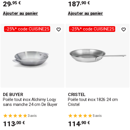
29
187
,95 €
,90 €
Ajouter au panier
Ajouter au panier
-25%* code CUISINE25
-25%* code CUISINE25
DE BUYER
CRISTEL
Poêle tout inox Alchimy Loqy
Poêle tout inox 1826 24 cm
sans manche 24 cm De Buyer
Cristel
3 avis
5 avis
113
114
,00 €
,90 €