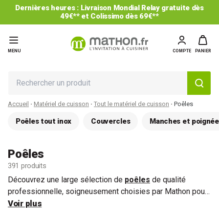
-25% sur le 2ème et les suivants* : code CUISINE25
MENU
COMPTE
PANIER
Accueil
Matériel de cuisson
Tout le matériel de cuisson
Poêles
Poêles tout inox
Couvercles
Manches et poignée
Poêles
391 produits
Découvrez une large sélection de
poêles
de qualité
professionnelle, soigneusement choisies par Mathon pour
vous offrir des cuissons toujours réussies.
Voir plus
Selon vos
envies et vos habitudes, optez pour une
poêle en inox
ou