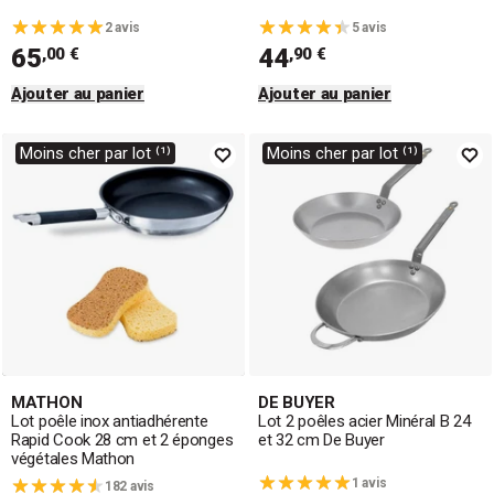
2 avis
5 avis
65
44
,00 €
,90 €
Ajouter au panier
Ajouter au panier
Moins cher par lot ⁽¹⁾
Moins cher par lot ⁽¹⁾
MATHON
DE BUYER
Lot poêle inox antiadhérente
Lot 2 poêles acier Minéral B 24
Rapid Cook 28 cm et 2 éponges
et 32 cm De Buyer
végétales Mathon
1 avis
182 avis