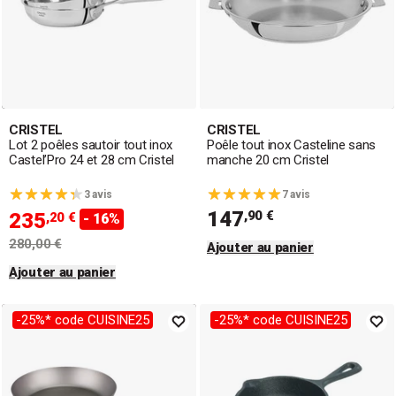
CRISTEL
CRISTEL
Lot 2 poêles sautoir tout inox
Poêle tout inox Casteline sans
Castel’Pro 24 et 28 cm Cristel
manche 20 cm Cristel
3 avis
7 avis
147
,90 €
235
,20 €
- 16%
280,00 €
Ajouter au panier
Ajouter au panier
-25%* code CUISINE25
-25%* code CUISINE25