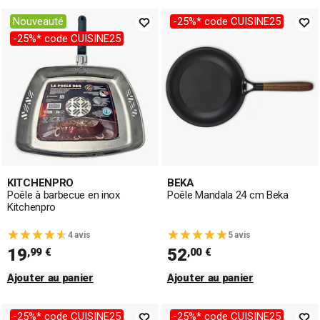
Nouveauté
-25%* code CUISINE25
-25%* code CUISINE25
KITCHENPRO
BEKA
Poêle à barbecue en inox
Poêle Mandala 24 cm Beka
Kitchenpro
4 avis
5 avis
19
52
,99 €
,00 €
Ajouter au panier
Ajouter au panier
-25%* code CUISINE25
-25%* code CUISINE25