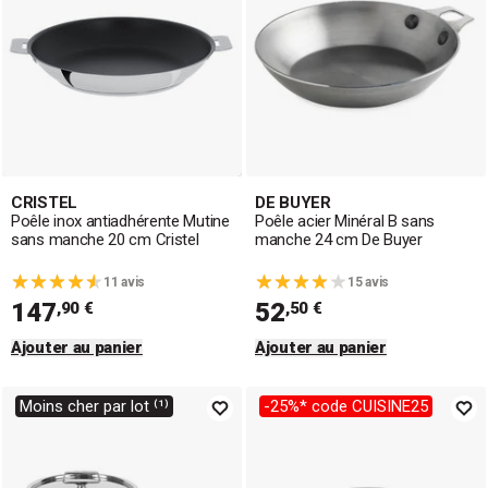
CRISTEL
DE BUYER
Poêle inox antiadhérente Mutine
Poêle acier Minéral B sans
sans manche 20 cm Cristel
manche 24 cm De Buyer
11 avis
15 avis
147
52
,90 €
,50 €
Ajouter au panier
Ajouter au panier
Moins cher par lot ⁽¹⁾
-25%* code CUISINE25