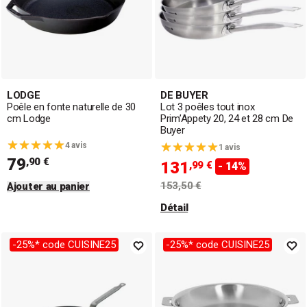
LODGE
DE BUYER
Poêle en fonte naturelle de 30
Lot 3 poêles tout inox
cm Lodge
Prim’Appety 20, 24 et 28 cm De
Buyer
4 avis
1 avis
79
,90 €
131
,99 €
- 14%
153,50 €
Ajouter au panier
Détail
-25%* code CUISINE25
-25%* code CUISINE25