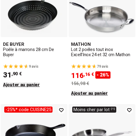
DE BUYER
MATHON
Poêle à marrons 28 cm De
Lot 2 poêles tout inox
Buyer
Excell'Inox 24 et 32 cm Mathon
9 avis
79 avis
31
,90 €
116
,16 €
- 26%
156,98 €
Ajouter au panier
Ajouter au panier
-25%* code CUISINE25
Moins cher par lot ⁽¹⁾