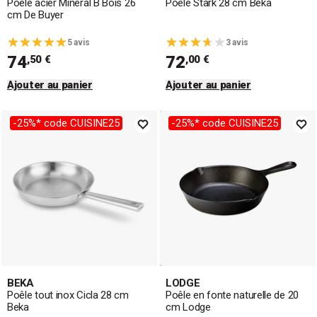
Poêle acier Minéral B Bois 26
Poêle Stark 28 cm Beka
cm De Buyer
5 avis
3 avis
74
72
,50 €
,00 €
Ajouter au panier
Ajouter au panier
-25%* code CUISINE25
-25%* code CUISINE25
BEKA
LODGE
Poêle tout inox Cicla 28 cm
Poêle en fonte naturelle de 20
Beka
cm Lodge