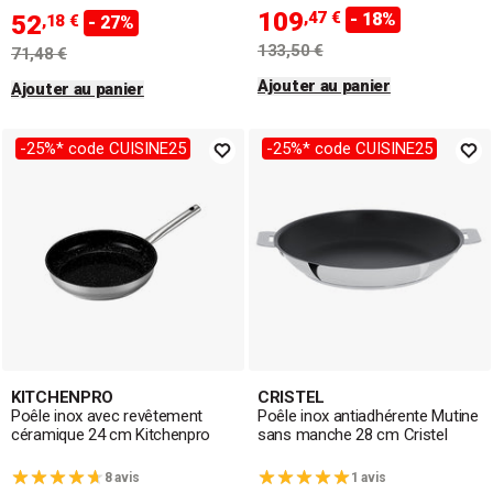
109
,47 €
- 18%
52
,18 €
- 27%
133,50 €
71,48 €
Ajouter au panier
Ajouter au panier
-25%* code CUISINE25
-25%* code CUISINE25
KITCHENPRO
CRISTEL
Poêle inox avec revêtement
Poêle inox antiadhérente Mutine
céramique 24 cm Kitchenpro
sans manche 28 cm Cristel
8 avis
1 avis