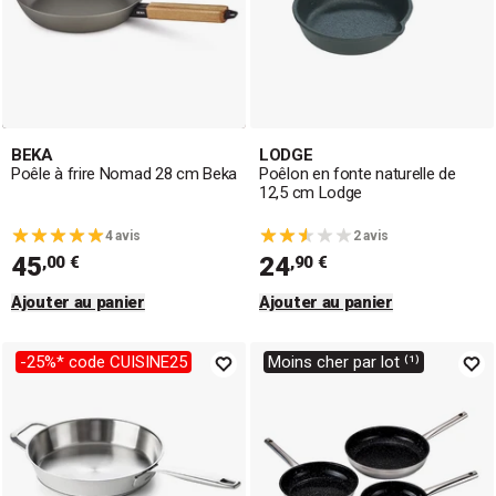
BEKA
LODGE
Poêle à frire Nomad 28 cm Beka
Poêlon en fonte naturelle de
12,5 cm Lodge
4 avis
2 avis
45
24
,00 €
,90 €
Ajouter au panier
Ajouter au panier
-25%* code CUISINE25
Moins cher par lot ⁽¹⁾