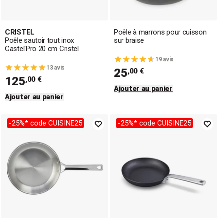
CRISTEL
Poêle à marrons pour cuisson
Poêle sautoir tout inox
sur braise
Castel'Pro 20 cm Cristel
19 avis
13 avis
25
,00 €
125
,00 €
Ajouter au panier
Ajouter au panier
-25%* code CUISINE25
-25%* code CUISINE25