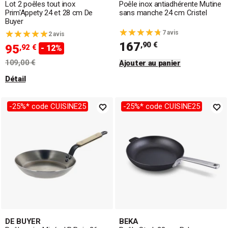
Lot 2 poêles tout inox
Poêle inox antiadhérente Mutine
Prim'Appety 24 et 28 cm De
sans manche 24 cm Cristel
Buyer
7 avis
2 avis
167
,90 €
95
,92 €
- 12%
109,00 €
Ajouter au panier
Détail
-25%* code CUISINE25
-25%* code CUISINE25
DE BUYER
BEKA