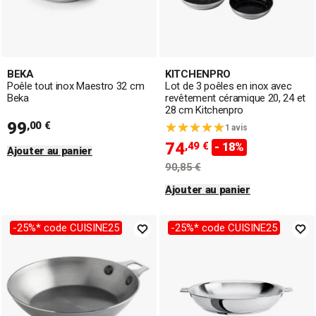
BEKA
KITCHENPRO
Poêle tout inox Maestro 32 cm
Lot de 3 poêles en inox avec
Beka
revêtement céramique 20, 24 et
28 cm Kitchenpro
99
,00 €
1 avis
74
,49 €
- 18%
Ajouter au panier
90,85 €
Ajouter au panier
-25%* code CUISINE25
-25%* code CUISINE25